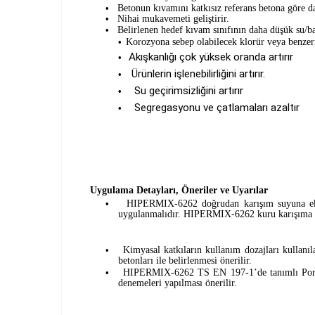
Betonun kıvamını katkısız referans betona göre d
•
Nihai mukavemeti geliştirir.
•
Belirlenen hedef kıvam sınıfının daha düşük su/bağ
•
Korozyona sebep olabilecek klorür veya benzeri
•
Akışkanlığı çok yüksek oranda artırır
•
Ürünlerin işlenebilirliğini artırır.
•
Su geçirimsizliğini artırır
•
Segregasyonu ve çatlamaları azaltır
•
Uygulama Detayları, Öneriler ve Uyarılar
HIPERMIX-6262 doğrudan karışım suyuna eklen
•
uygulanmalıdır. HIPERMIX-6262 kuru karışıma 
Kimyasal katkıların kullanım dozajları kullanı
•
betonları ile belirlenmesi önerilir.
HIPERMIX-6262 TS EN 197-1’de tanımlı Portlan
•
denemeleri yapılması 