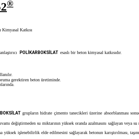
®
2
n Kimyasal Katkısı
POLİKARBOKSİLAT
anlaştırıcı
esaslı bir beton kimyasal katkısıdır.
lanılır.
koruma gerektiren beton üretiminde.
nlarında.
RBOKSİLAT
grupların hidrate çimento tanecikleri üzerine absorblanması son
vamı değiştirmeden su miktarının yüksek oranda azalmasını sağlayan veya su 
ek işlenebilirlik elde edilmesini sağlayarak betonun karıştırılması, taşınmas