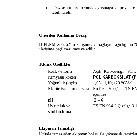
Doz aşımı taze betonda ayrışmaya ve priz süresi
•
tutulmalıdır.
Önerilen Kullanım Dozajı
HIPERMIX-6262’in karışımdaki bağlayıcı ağırlığının % 
iletişime geçilmesi tavsiye edilir.
Teknik Özellikler
Renk ve form
Açık Kahverengi - Kahve
POLİKARBOKSİLAT (P
Kimyasal köken
o
Yoğunluk (kg/lt)
1,05– 1,10(+20
C’de)
Klörür iyonu muhtevası
En fazla % 0,1 - TS EN 
içermez.
pH
2 – 6
Uygunluk ve
TS EN 934-2 Çizelge 3.1
sınıflandırma
Ekipman Temizliği
Ürünle temas eden ekipman bol su ile yıkanarak temizlen