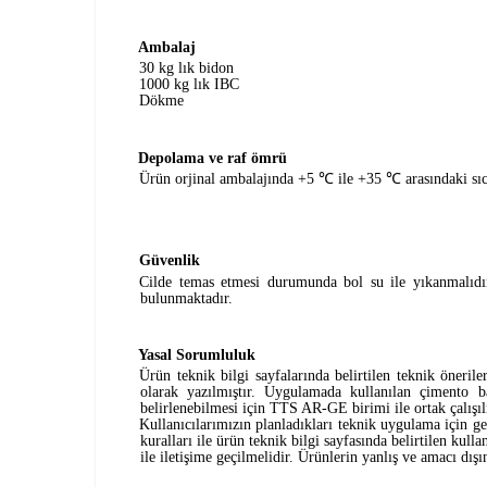
Ambalaj
30 kg lık bidon
1000 kg lık IBC
Dökme
Depolama ve raf ömrü
Ürün orjinal ambalajında +5
℃
ile +35
℃
arasındaki sı
Güvenlik
Cilde temas etmesi durumunda bol su ile yıkanmalıdır
bulunmaktadır.
Yasal Sorumluluk
Ürün teknik bilgi sayfalarında belirtilen teknik öneri
olarak yazılmıştır. Uygulamada kullanılan çimento b
belirlenebilmesi için TTS AR-GE birimi ile ortak çalışı
Kullanıcılarımızın planladıkları teknik uygulama için 
kuralları ile ürün teknik bilgi sayfasında belirtilen 
ile iletişime geçilmelidir. Ürünlerin yanlış ve amacı dı