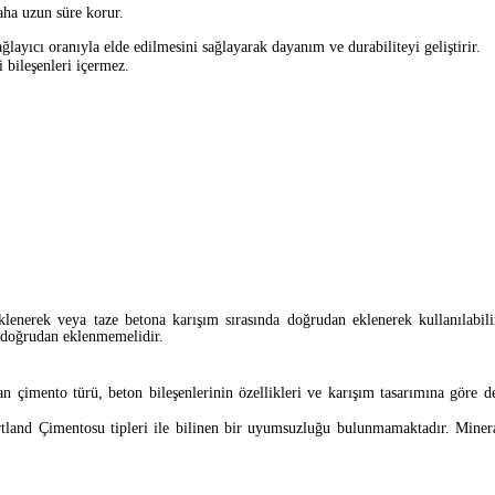
aha uzun süre korur.
layıcı oranıyla elde edilmesini sağlayarak dayanım ve durabiliteyi geliştirir.
 bileşenleri içermez.
erek veya taze betona karışım sırasında doğrudan eklenerek kullanılabili
doğrudan eklenmemelidir.
lan çimento türü, beton bileşenlerinin özellikleri ve karışım tasarımına gö
d Çimentosu tipleri ile bilinen bir uyumsuzluğu bulunmamaktadır. Mineral 
önerilir.