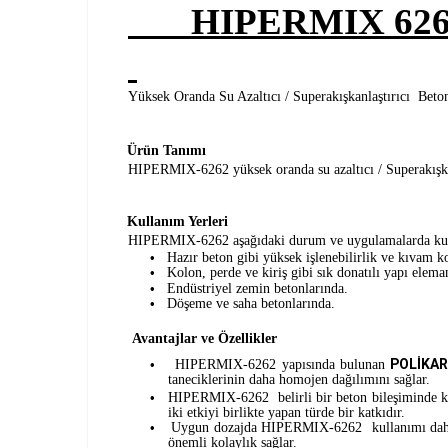
HIPERMIX 626
Yüksek Oranda Su Azaltıcı / Superakışkanlaştırıcı Beto
Ürün Tanımı
HIPERMIX-6262 yüksek oranda su azaltıcı / Superakışk
Kullanım Yerleri
HIPERMIX-6262 aşağıdaki durum ve uygulamalarda kul
Hazır beton gibi yüksek işlenebilirlik ve kıvam 
•
Kolon, perde ve kiriş gibi sık donatılı yapı elema
•
Endüstriyel zemin betonlarında.
•
Döşeme ve saha betonlarında.
•
Avantajlar ve Özellikler
POLİKA
HIPERMIX-6262 yapısında bulunan
•
taneciklerinin daha homojen dağılımını sağlar.
HIPERMIX-6262 belirli bir beton bileşiminde kı
•
iki etkiyi birlikte yapan türde bir katkıdır.
Uygun dozajda HIPERMIX-6262 kullanımı daha yüks
•
önemli kolaylık sağlar.