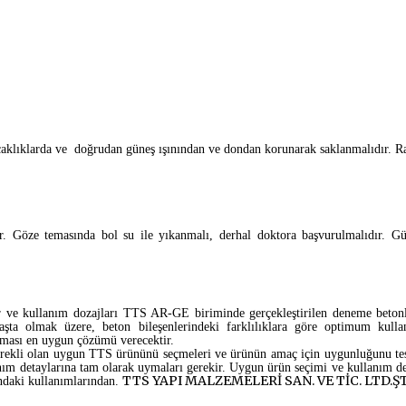
caklıklarda ve doğrudan güneş ışınından ve dondan korunarak saklanmalıdır. Ra
. Göze temasında bol su ile yıkanmalı, derhal doktora başvurulmalıdır. G
ler ve kullanım dozajları TTS AR-GE biriminde gerçekleştirilen deneme betonla
aşta olmak üzere, beton bileşenlerindeki farklılıklara göre optimum kulla
lması en uygun çözümü verecektir.
gerekli olan uygun TTS ürününü seçmeleri ve ürünün amaç için uygunluğunu test
kullanım detaylarına tam olarak uymaları gerekir. Uygun ürün seçimi ve kullan
TTS YAPI MALZEMELERİ SAN. VE TİC. LTD.ŞT
şındaki kullanımlarından.