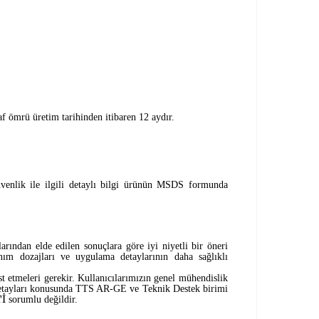
f ömrü üretim tarihinden itibaren 12 aydır.
üvenlik ile ilgili detaylı bilgi ürünün MSDS formunda
rından elde edilen sonuçlara göre iyi niyetli bir öneri
nım dozajları ve uygulama detaylarının daha sağlıklı
 etmeleri gerekir. Kullanıcılarımızın genel mühendislik
ım detayları konusunda TTS AR-GE ve Teknik Destek birimi
İ
sorumlu değildir.