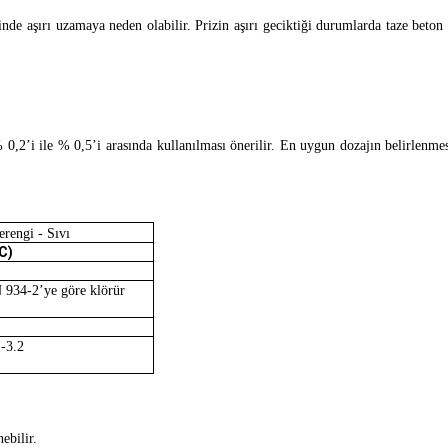
nde aşırı uzamaya neden olabilir. Prizin aşırı geciktiği durumlarda taze beton 
0,2’i ile % 0,5’i arasında kullanılması önerilir. En uygun dozajın belirle
rengi - Sıvı
C)
934-2’ye göre klörür
-3.2
ebilir.