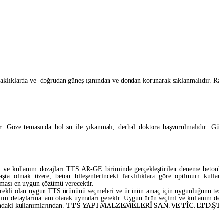
caklıklarda ve doğrudan güneş ışınından ve dondan korunarak saklanmalıdır. Ra
. Göze temasında bol su ile yıkanmalı, derhal doktora başvurulmalıdır. G
ler ve kullanım dozajları TTS AR-GE biriminde gerçekleştirilen deneme betonla
aşta olmak üzere, beton bileşenlerindeki farklılıklara göre optimum kulla
lması en uygun çözümü verecektir.
gerekli olan uygun TTS ürününü seçmeleri ve ürünün amaç için uygunluğunu test
kullanım detaylarına tam olarak uymaları gerekir. Uygun ürün seçimi ve kullan
TTS YAPI MALZEMELERİ SAN. VE TİC. LTD.ŞT
şındaki kullanımlarından.