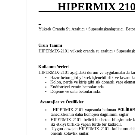
HIPERMIX 210
Yüksek Oranda Su Azaltıcı / Superakışkanlaştırıcı Beto
Ürün Tanımı
HIPERMIX-2101 yüksek oranda su azaltıcı / Superakışk
Kullanım Yerleri
HIPERMIX-2101 aşağıdaki durum ve uygulamalarda kul
Hazır beton gibi yüksek işlenebilirlik ve kıvam 
•
Kolon, perde ve kiriş gibi sık donatılı yapı elema
•
Endüstriyel zemin betonlarında.
•
Döşeme ve saha betonlarında.
•
Avantajlar ve Özellikler
POLİKA
HIPERMIX-2101 yapısında bulunan
•
taneciklerinin daha homojen dağılımını sağlar.
HIPERMIX-2101 belirli bir beton bileşiminde kı
•
iki etkiyi birlikte yapan türde bir katkıdır.
Uygun dozajda HIPERMIX-2101 kullanımı daha yüks
•
önemli kolaylık sağlar.