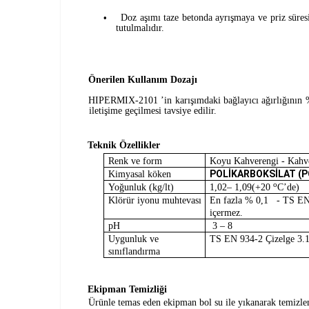
Doz aşımı taze betonda ayrışmaya ve priz süresi
•
tutulmalıdır.
Önerilen Kullanım Dozajı
HIPERMIX-2101 ’in karışımdaki bağlayıcı ağırlığının %
iletişime geçilmesi tavsiye edilir.
Teknik Özellikler
Renk ve form
Koyu Kahverengi - Kahve
POLİKARBOKSİLAT (P
Kimyasal köken
o
Yoğunluk (kg/lt)
1,02– 1,09(+20
C’de)
Klörür iyonu muhtevası
En fazla % 0,1 - TS EN 
içermez.
pH
3 – 8
Uygunluk ve
TS EN 934-2 Çizelge 3.1
sınıflandırma
Ekipman Temizliği
Ürünle temas eden ekipman bol su ile yıkanarak temizlen