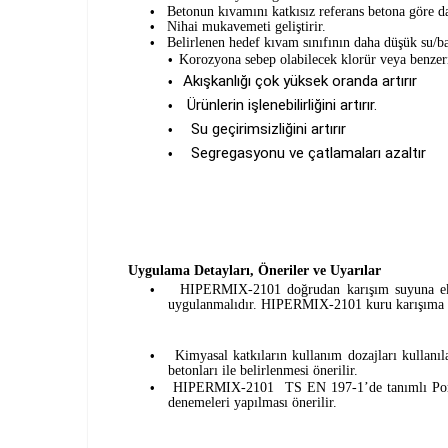
Betonun kıvamını katkısız referans betona göre d
•
Nihai mukavemeti geliştirir.
•
Belirlenen hedef kıvam sınıfının daha düşük su/bağ
•
Korozyona sebep olabilecek klorür veya benzeri
•
Akışkanlığı çok yüksek oranda artırır
•
Ürünlerin işlenebilirliğini artırır.
•
Su geçirimsizliğini artırır
•
Segregasyonu ve çatlamaları azaltır
•
Uygulama Detayları, Öneriler ve Uyarılar
HIPERMIX-2101 doğrudan karışım suyuna eklen
•
uygulanmalıdır. HIPERMIX-2101 kuru karışıma 
Kimyasal katkıların kullanım dozajları kullanı
•
betonları ile belirlenmesi önerilir.
HIPERMIX-2101 TS EN 197-1’de tanımlı Portlan
•
denemeleri yapılması 