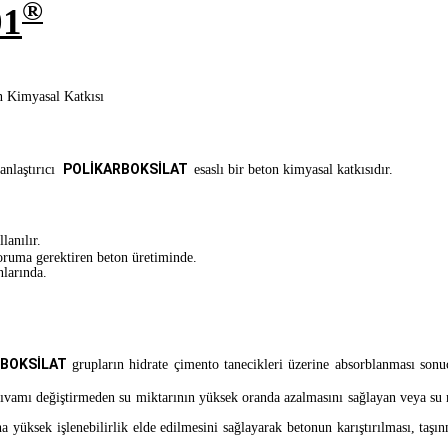
®
1
n Kimyasal Katkısı
POLİKARBOKSİLAT
anlaştırıcı
esaslı bir beton kimyasal katkısıdır.
lanılır.
koruma gerektiren beton üretiminde.
nlarında.
RBOKSİLAT
grupların hidrate çimento tanecikleri üzerine absorblanması son
vamı değiştirmeden su miktarının yüksek oranda azalmasını sağlayan veya su 
ek işlenebilirlik elde edilmesini sağlayarak betonun karıştırılması, taşınmas