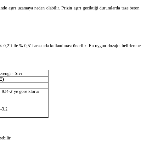
nde aşırı uzamaya neden olabilir. Prizin aşırı geciktiği durumlarda taze beton 
 0,2’i ile % 0,5’i arasında kullanılması önerilir. En uygun dozajın belirle
rengi - Sıvı
C)
934-2’ye göre klörür
-3.2
ebilir.