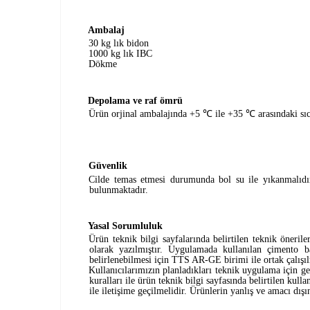
Ambalaj
30 kg lık bidon
1000 kg lık IBC
Dökme
Depolama ve raf ömrü
Ürün orjinal ambalajında +5
℃
ile +35
℃
arasındaki sı
Güvenlik
Cilde temas etmesi durumunda bol su ile yıkanmalıdır
bulunmaktadır.
Yasal Sorumluluk
Ürün teknik bilgi sayfalarında belirtilen teknik öneri
olarak yazılmıştır. Uygulamada kullanılan çimento b
belirlenebilmesi için TTS AR-GE birimi ile ortak çalışı
Kullanıcılarımızın planladıkları teknik uygulama için 
kuralları ile ürün teknik bilgi sayfasında belirtilen 
ile iletişime geçilmelidir. Ürünlerin yanlış ve amacı dı