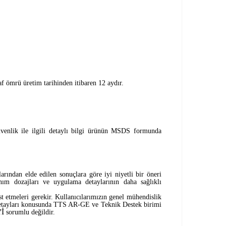
f ömrü üretim tarihinden itibaren 12 aydır.
üvenlik ile ilgili detaylı bilgi ürünün MSDS formunda
rından elde edilen sonuçlara göre iyi niyetli bir öneri
nım dozajları ve uygulama detaylarının daha sağlıklı
 etmeleri gerekir. Kullanıcılarımızın genel mühendislik
ım detayları konusunda TTS AR-GE ve Teknik Destek birimi
İ
sorumlu değildir.