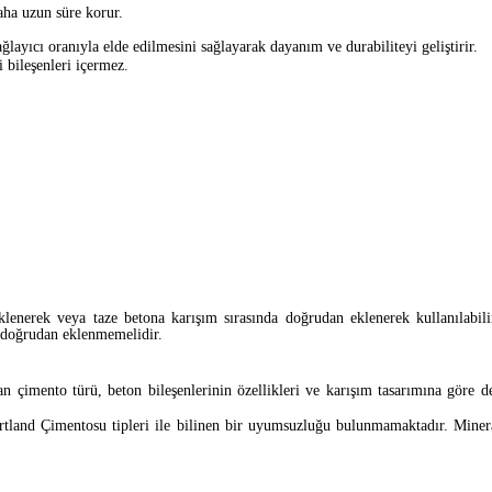
aha uzun süre korur.
layıcı oranıyla elde edilmesini sağlayarak dayanım ve durabiliteyi geliştirir.
 bileşenleri içermez.
erek veya taze betona karışım sırasında doğrudan eklenerek kullanılabili
doğrudan eklenmemelidir.
lan çimento türü, beton bileşenlerinin özellikleri ve karışım tasarımına gö
d Çimentosu tipleri ile bilinen bir uyumsuzluğu bulunmamaktadır. Mineral 
önerilir.